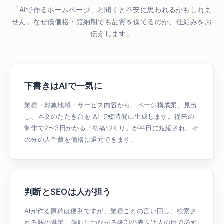
「AIで作るホームページ」と聞くと不安に思われるかもしれま
せん。なぜ低価格・短納期でも品質を保てるのか、仕組みをお
伝えします。
下書きはAIで一気に
業種・対象地域・サービス内容から、ページ構成案、見出
し、本文のたたき台を AI で短時間に生成します。従来の
制作で2〜3日かかる「初稿づくり」が半日に短縮され、そ
の分の人件費を価格に還元できます。
判断とSEOは人が担う
AIが作る原稿は便利ですが、業種ごとの言い回し、検索さ
れる語の選定、信頼につながる細部の表現は人の目で必ず