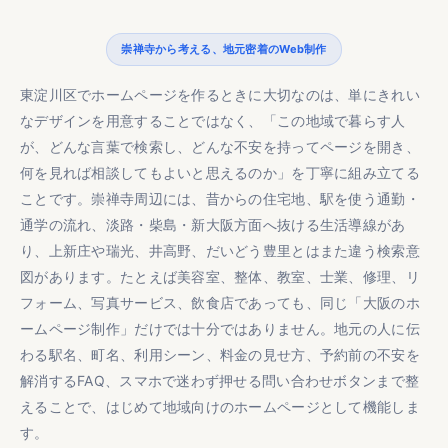
崇禅寺から考える、地元密着のWeb制作
東淀川区でホームページを作るときに大切なのは、単にきれい
なデザインを用意することではなく、「この地域で暮らす人
が、どんな言葉で検索し、どんな不安を持ってページを開き、
何を見れば相談してもよいと思えるのか」を丁寧に組み立てる
ことです。崇禅寺周辺には、昔からの住宅地、駅を使う通勤・
通学の流れ、淡路・柴島・新大阪方面へ抜ける生活導線があ
り、上新庄や瑞光、井高野、だいどう豊里とはまた違う検索意
図があります。たとえば美容室、整体、教室、士業、修理、リ
フォーム、写真サービス、飲食店であっても、同じ「大阪のホ
ームページ制作」だけでは十分ではありません。地元の人に伝
わる駅名、町名、利用シーン、料金の見せ方、予約前の不安を
解消するFAQ、スマホで迷わず押せる問い合わせボタンまで整
えることで、はじめて地域向けのホームページとして機能しま
す。