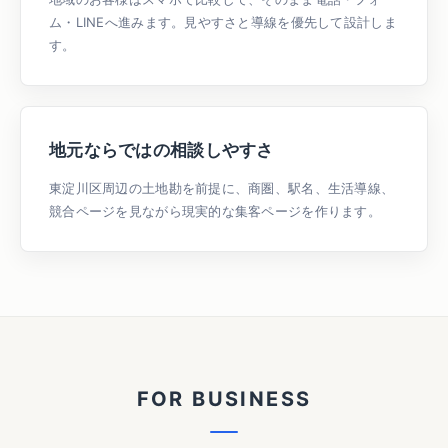
ム・LINEへ進みます。見やすさと導線を優先して設計しま
す。
地元ならではの相談しやすさ
東淀川区周辺の土地勘を前提に、商圏、駅名、生活導線、
競合ページを見ながら現実的な集客ページを作ります。
F
O
R
B
U
S
I
N
E
S
S