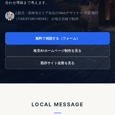
合わせ導線まで考えます。
上新庄・崇禅寺エリア在住のWebデザイナー
平家 隆行
（TAKAYUKI HEIKE）
が地元目線で制作
無料で相談する（フォーム）
格安AIホームページ制作を見る
既存サイト改善を見る
L
O
C
A
L
M
E
S
S
A
G
E