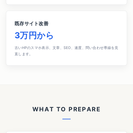
既存サイト改善
3万円から
古いHPのスマホ表示、文章、SEO、速度、問い合わせ導線を見
直します。
W
H
A
T
T
O
P
R
E
P
A
R
E