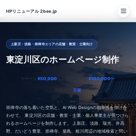
HPリニューアル 2bee.jp
上新庄・淡路・崇禅寺エリアの店舗・教室・士業向け
東淀川区のホームページ制作
1ページ
¥50,000
複数ページ
¥100,000〜
月額保守
不要
崇禅寺の落ち着いた空気と、AI Web Designの効率性を掛け合
わせて、 東淀川区の店舗・教室・士業・個人事業主が見つけら
れるホームページを制作します。 上新庄、淡路、瑞光、井高
野、だいどう豊里、崇禅寺、柴島、相川周辺の地域検索と問い