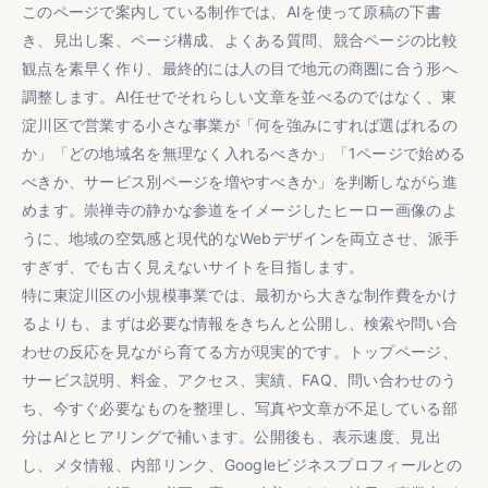
このページで案内している制作では、AIを使って原稿の下書
き、見出し案、ページ構成、よくある質問、競合ページの比較
観点を素早く作り、最終的には人の目で地元の商圏に合う形へ
調整します。AI任せでそれらしい文章を並べるのではなく、東
淀川区で営業する小さな事業が「何を強みにすれば選ばれるの
か」「どの地域名を無理なく入れるべきか」「1ページで始める
べきか、サービス別ページを増やすべきか」を判断しながら進
めます。崇禅寺の静かな参道をイメージしたヒーロー画像のよ
うに、地域の空気感と現代的なWebデザインを両立させ、派手
すぎず、でも古く見えないサイトを目指します。
特に東淀川区の小規模事業では、最初から大きな制作費をかけ
るよりも、まずは必要な情報をきちんと公開し、検索や問い合
わせの反応を見ながら育てる方が現実的です。トップページ、
サービス説明、料金、アクセス、実績、FAQ、問い合わせのう
ち、今すぐ必要なものを整理し、写真や文章が不足している部
分はAIとヒアリングで補います。公開後も、表示速度、見出
し、メタ情報、内部リンク、Googleビジネスプロフィールとの