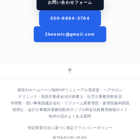
お問い合わせフォーム
050-6864-3764
2beemic@gmail.com
↑
格安AIホームページ制作
HPリニューアル
美容室・ヘアサロン
クリニック・医院
不動産会社
行政書士・社労士事務所
飲食店
学習塾・習い事教室
建設会社・リフォーム業
整骨院・接骨院
歯科医院
税理士・会計士事務所
業種別制作サンプル
料金比較
費用相場ガイド
制作の流れ
よくある質問
特定商取引法に基づく表記
プライバシーポリシー
©TAKAYUKI HEIKE