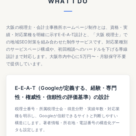
W
H
A
T
I
D
O
大阪の税理士・会計士事務所ホームページ制作とは、資格・実
績・対応業種を明確に示すE-E-A-T設計と、「大阪 税理士」で
の地域SEO対策を組み合わせた制作サービスです。対応業種別
のサービスページ構成や、初回相談へのハードルを下げる導線
設計まで対応します。大阪市内中心に5万円〜・月額保守不要
で提供しています。
E-E-A-T（Googleが定義する、経験・専門
性・権威性・信頼性の評価基準）の設計
税理士番号・所属税理士会・得意分野・実績年数・対応業
種を明示し、Googleが信頼できるサイトと判断しやすい
構造にします。著者情報・所在地・電話番号の構造化デー
タも設定します。