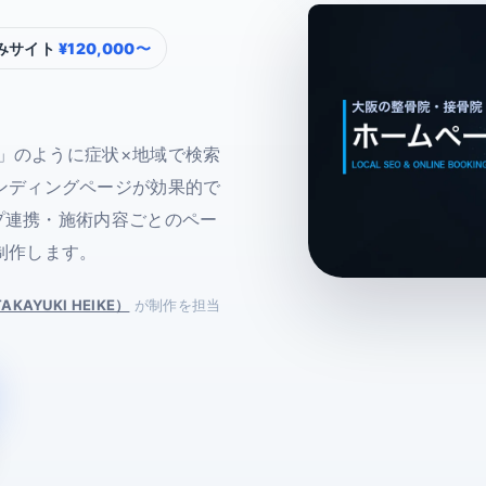
みサイト
¥120,000〜
体」のように症状×地域で検索
ンディングページが効果的で
ップ連携・施術内容ごとのペー
制作します。
KAYUKI HEIKE）
が制作を担当