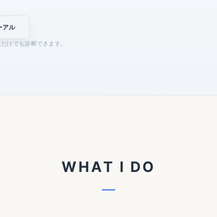
ーアル
Lだけでも診断できます。
W
H
A
T
I
D
O