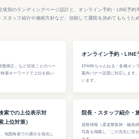
状別のランディングページ設計と、オンライン予約・LINE予約導
・スタッフ紹介や施術方針など、信頼して通院を決めてもらうた
オンライン予約・LIN
骨盤矯正」など症状ごとのペー
EPARKちゃんねる・各種オン
な検索キーワードで上位を狙い
案内バナー設置に対応します
います。
ップ検索での上位表示対
院長・スタッフ紹介・
索上位対策）
資格情報（柔道整復師・鍼灸
写真を掲載し「この先生に任
せ、地図検索での露出を強化し
ます。