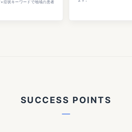
ア×症状キーワードで地域の患者
S
U
C
C
E
S
S
P
O
I
N
T
S