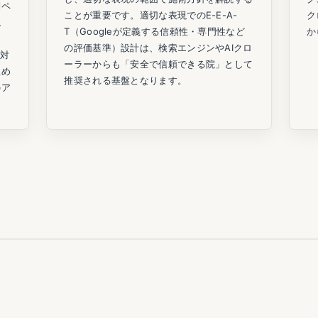
別ペ
ことが重要です。適切な表現でのE-E-A-
ク
説
T（Googleが定義する信頼性・専門性など
か
の評価基準）設計は、検索エンジンやAIクロ
示対
ーラーからも「安全で信頼できる院」として
埋め
推奨される基盤となります。
のア