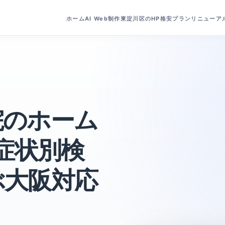
ホーム
AI Web制作
東淀川区のHP
格安プラン
リニューア
院のホーム
 症状別検
ぶ大阪対応